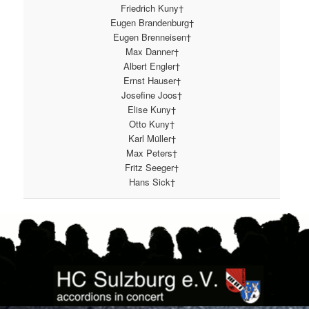
Friedrich Kuny†
Eugen Brandenburg†
Eugen Brenneisen†
Max Danner†
Albert Engler†
Ernst Hauser†
Josefine Joos†
Elise Kuny†
Otto Kuny†
Karl Müller†
Max Peters†
Fritz Seeger†
Hans Sick†