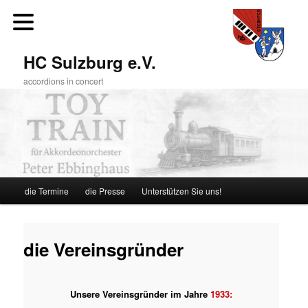
Zum
primären
Inhalt
springen
HC Sulzburg e.V.
accordions in concert
Hauptmenü
die Termine
die Presse
Unterstützen Sie uns!
die Vereinsgründer
Unsere Vereinsgründer im Jahre
1933: