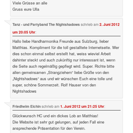
Viele Grüsse an alle
Gruss eure Ulla
Tanz - und Partyband The Nightshadows
schrieb
am
2. Juni 2012
um 20:05 Uhr
:
Hallo liebe Handharmonika Freunde aus Sulzburg, lieber
Matthias. Kompliment für die toll gestalltete Internetseite. Wer
dies schon einmal selbst erstellt hat, weiss wieviel Arbeit
dahinter steckt und auch zukünftig nur interessant ist, wenn
die Seite auch regelmäßig gepflegt wird. Super. Richte bitte
allen gemeinsamen „Strangziehern“ liebe Grüße von den
„Nightshadows“ aus und wir wünschen Euch eine tolle und
super, schöne Sommerzeit. Rolf Hauser von den
Nightshadows
Friedhelm Eichin
schrieb
am
1. Juni 2012 um 21:25 Uhr
:
Glückwunsch HC und ein dickes Lob an Matthias!
Die Website ist sehr gut gelungen, auf jeden Fall eine
ansprechende Präsentation für den Verein.