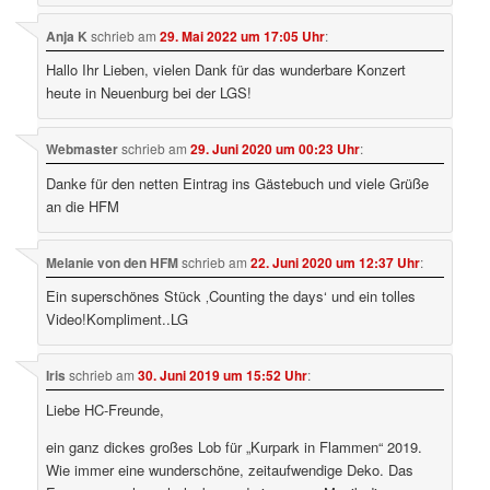
Anja K
schrieb
am
29. Mai 2022 um 17:05 Uhr
:
Hallo Ihr Lieben, vielen Dank für das wunderbare Konzert
heute in Neuenburg bei der LGS!
Webmaster
schrieb
am
29. Juni 2020 um 00:23 Uhr
:
Danke für den netten Eintrag ins Gästebuch und viele Grüße
an die HFM
Melanie von den HFM
schrieb
am
22. Juni 2020 um 12:37 Uhr
:
Ein superschönes Stück ‚Counting the days‘ und ein tolles
Video!Kompliment..LG
Iris
schrieb
am
30. Juni 2019 um 15:52 Uhr
:
Liebe HC-Freunde,
ein ganz dickes großes Lob für „Kurpark in Flammen“ 2019.
Wie immer eine wunderschöne, zeitaufwendige Deko. Das