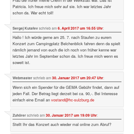
Frau die früher meine Chefin in der Werkstatt war. Das ist
Patricia. Ich freue mich sehr auf sie. Ich war letztes Jahr
schon da. War echt toll!
Sergej Kutafev
schrieb
am
6. April 2017 um 16:55 Uhr
:
Hallo ! Ich würde gerne am 25. 7. nach Staufen zu eurem
Konzert zum Campingplatz Belchenblick fahren denn da spielt
nämlich jemand von euch die ich noch von früher kenne war
letztes Jahr im September schon da. Ich freue mich wenn es
soweit ist.
Webmaster
schrieb
am
30. Januar 2017 um 20:47 Uhr
:
Wenn sich ein Spender für die GEMA Gebühr findet, dann auf
jeden Fall. Der Betrag liegt derzeit bei ca. 90,-. Bei Interesse
einfach eine Email an
vostand@hc-sulzburg.de
Zuhörer
schrieb
am
30. Januar 2017 um 19:09 Uhr
:
Stellt Ihr das Konzert auch wieder mal online zum Abruf?