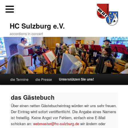
Zum
primären
Inhalt
springen
HC Sulzburg e.V.
accordions in concert
Hauptmenü
Unterstützen Sie uns!
die Termine
die Presse
das Gästebuch
Über einen netten Gästebucheintrag würden wir uns sehr freuen.
Der Eintrag wird sofort veröffentlicht. Die Angabe eines Namens
ist freiwillig. Keine Angst vor Fehlern, einfach eine E-Mail
schicken an:
webmaster@hc-sulzburg.de
wir ändern oder