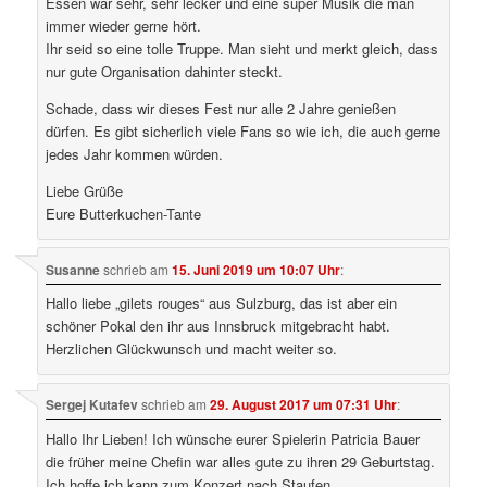
Essen war sehr, sehr lecker und eine super Musik die man
immer wieder gerne hört.
Ihr seid so eine tolle Truppe. Man sieht und merkt gleich, dass
nur gute Organisation dahinter steckt.
Schade, dass wir dieses Fest nur alle 2 Jahre genießen
dürfen. Es gibt sicherlich viele Fans so wie ich, die auch gerne
jedes Jahr kommen würden.
Liebe Grüße
Eure Butterkuchen-Tante
Susanne
schrieb
am
15. Juni 2019 um 10:07 Uhr
:
Hallo liebe „gilets rouges“ aus Sulzburg, das ist aber ein
schöner Pokal den ihr aus Innsbruck mitgebracht habt.
Herzlichen Glückwunsch und macht weiter so.
Sergej Kutafev
schrieb
am
29. August 2017 um 07:31 Uhr
:
Hallo Ihr Lieben! Ich wünsche eurer Spielerin Patricia Bauer
die früher meine Chefin war alles gute zu ihren 29 Geburtstag.
Ich hoffe ich kann zum Konzert nach Staufen.