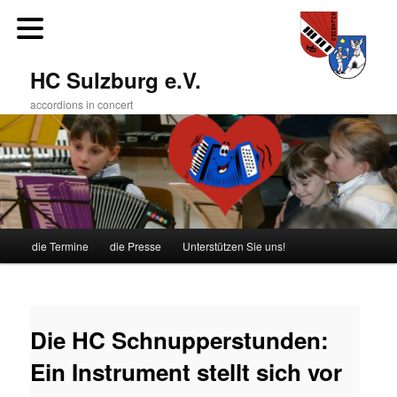
Zum
primären
Inhalt
springen
HC Sulzburg e.V.
accordions in concert
Hauptmenü
die Termine
die Presse
Unterstützen Sie uns!
Beitragsnavigation
Die HC Schnupperstunden:
Ein Instrument stellt sich vor