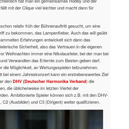
Schließlich hat man ein gemeinsames Hobby und der
ällt mit der Clique viel leichter und macht dann für
chon relativ früh der Bühnenauftritt gesucht, um eine
iff zu bekommen, das Lampenfieber. Auch das will geübt
ammelten Erfahrungen entwickelt sich dann das
elerische Sicherheit, also das Vertrauen in die eigenen
vor Weihnachten immer eine Nikolausfeier, bei der man bei
 und Verwandten das Erlernte zum Besten geben darf.
r die Möglichkeit, an Wertungsspielen teilzunehmen.
tt bei einem Jahreskonzert kann ein erstrebenswertes Ziel
ber den
DHV (Deutscher Harmonika Verband
)
die
, die üblicherweise im letzten Viertel der
rden. Ambitionierte Spieler können sich z.B. mit den DHV-
 C2 (Ausbilder) und C3 (Dirigent)
weiter qualifizieren.