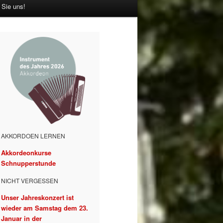
 Sie uns!
AKKORDOEN LERNEN
Akkordeonkurse
Schnupperstunde
NICHT VERGESSEN
Unser Jahreskonzert ist
wieder am Samstag dem 23.
Januar in der