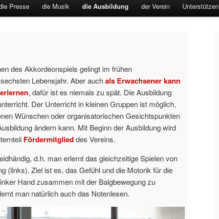
die Presse
die Musik
die Ausbildung
der Verein
Unterstützen
nen des Akkordeonspiels gelingt im frühen
 sechsten Lebensjahr. Aber auch
als Erwachsener kann
erlernen
, dafür ist es niemals zu spät. Die Ausbildung
unterricht. Der Unterricht in kleinen Gruppen ist möglich,
igenen Wünschen oder organisatorischen Gesichtspunkten
Ausbildung ändern kann. Mit Beginn der Ausbildung wird
ternteil
Fördermitglied
des Vereins.
eidhändig, d.h. man erlernt das gleichzeitige Spielen von
 (links). Ziel ist es, das Gefühl und die Motorik für die
d linker Hand zusammen mit der Balgbewegung zu
lernt man natürlich auch das Notenlesen.